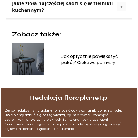
Jakie zioła najczęściej sadzi się w zielniku
kuchennym?
Zobacz także:
Jak optycznie powiększyć
pokój? Ciekawe pomysły
Redakcja floraplanet.pl
Zespół redakcyjny floraplanet.pl z pasją odkrywa tajniki domu i ogrodu.
Uwielbiamy dzielić się naszą wiedzą, by inspirować i pomagać
czytelnikom w tworzeniu pięknych, funkcjonalnych przestrzeni.
Składamy złożone zagadnienia w proste porady, by każdy mógł cieszyć
się swoim domem i ogrodem bez tajemnic.