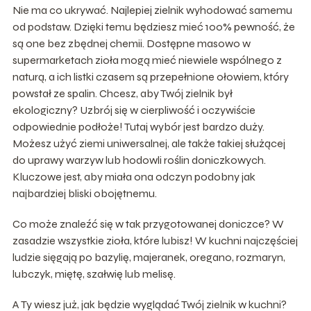
Nie ma co ukrywać. Najlepiej zielnik wyhodować samemu
od podstaw. Dzięki temu będziesz mieć 100% pewność, że
są one bez zbędnej chemii. Dostępne masowo w
supermarketach zioła mogą mieć niewiele wspólnego z
naturą, a ich listki czasem są przepełnione ołowiem, który
powstał ze spalin. Chcesz, aby Twój zielnik był
ekologiczny? Uzbrój się w cierpliwość i oczywiście
odpowiednie podłoże! Tutaj wybór jest bardzo duży.
Możesz użyć ziemi uniwersalnej, ale także takiej służącej
do uprawy warzyw lub hodowli roślin doniczkowych.
Kluczowe jest, aby miała ona odczyn podobny jak
najbardziej bliski obojętnemu.
Co może znaleźć się w tak przygotowanej doniczce? W
zasadzie wszystkie zioła, które lubisz! W kuchni najczęściej
ludzie sięgają po bazylię, majeranek, oregano, rozmaryn,
lubczyk, miętę, szałwię lub melisę.
A Ty wiesz już, jak będzie wyglądać Twój zielnik w kuchni?