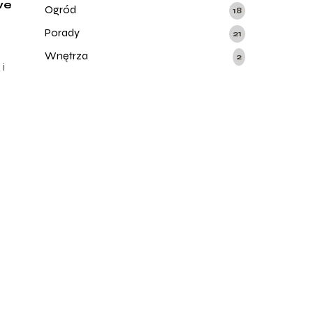
we
Ogród
18
Porady
21
Wnętrza
2
 i