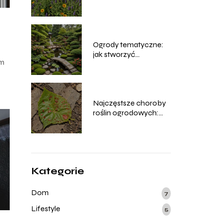
ogrodzie
Ogrody tematyczne:
jak stworzyć
ym
przestrzeń w stylu
japońskim, angielskim i
śródziemnomorskim
Najczęstsze choroby
roślin ogrodowych:
identyfikacja i
zwalczanie
Kategorie
Dom
7
Lifestyle
5