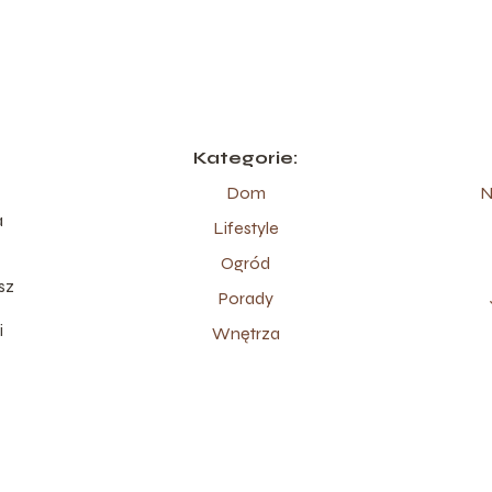
Kategorie:
Dom
N
a
Lifestyle
Ogród
sz
Porady
i
Wnętrza