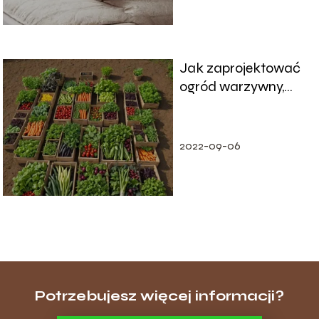
Jak zaprojektować
ogród warzywny,
który dostarcza
plonów przez cały
rok
2022-09-06
Potrzebujesz więcej informacji?