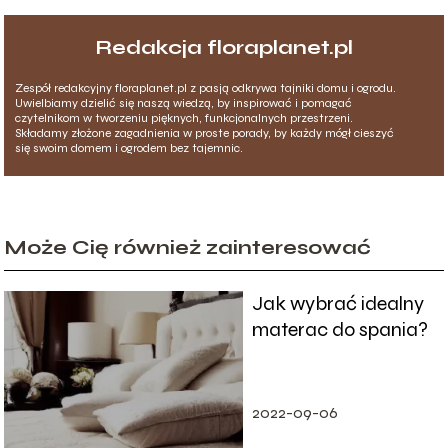
Redakcja floraplanet.pl
Zespół redakcyjny floraplanet.pl z pasją odkrywa tajniki domu i ogrodu.
Uwielbiamy dzielić się naszą wiedzą, by inspirować i pomagać
czytelnikom w tworzeniu pięknych, funkcjonalnych przestrzeni.
Składamy złożone zagadnienia w proste porady, by każdy mógł cieszyć
się swoim domem i ogrodem bez tajemnic.
Może Cię również zainteresować
Jak wybrać idealny
materac do spania?
2022-09-06