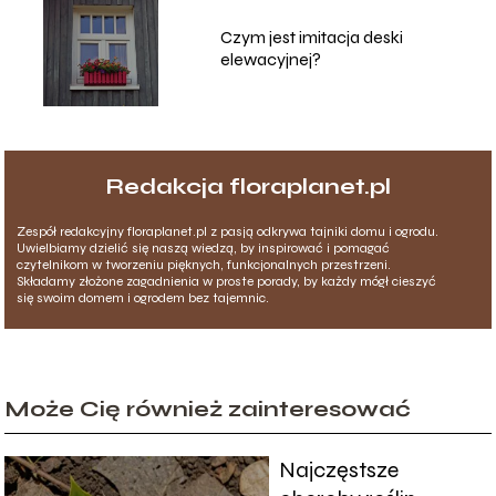
Czym jest imitacja deski
elewacyjnej?
Redakcja floraplanet.pl
Zespół redakcyjny floraplanet.pl z pasją odkrywa tajniki domu i ogrodu.
Uwielbiamy dzielić się naszą wiedzą, by inspirować i pomagać
czytelnikom w tworzeniu pięknych, funkcjonalnych przestrzeni.
Składamy złożone zagadnienia w proste porady, by każdy mógł cieszyć
się swoim domem i ogrodem bez tajemnic.
Może Cię również zainteresować
Najczęstsze