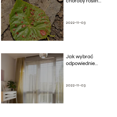
choroby roślin
ogrodowych:
identyfikacja i
zwalczanie
2022-11-03
Jak wybrać
odpowiednie
oświetlenie do
małego mieszkania?
2022-11-03