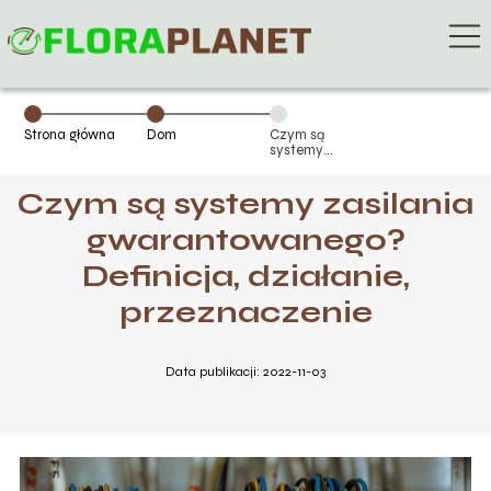
Strona główna
Dom
Czym są
systemy
zasilania
gwarantowanego?
Czym są systemy zasilania
Definicja,
działanie,
przeznaczenie
gwarantowanego?
Definicja, działanie,
przeznaczenie
Data publikacji: 2022-11-03