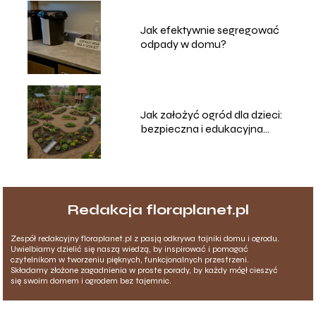
Jak efektywnie segregować
odpady w domu?
Jak założyć ogród dla dzieci:
bezpieczna i edukacyjna
przestrzeń
Redakcja floraplanet.pl
Zespół redakcyjny floraplanet.pl z pasją odkrywa tajniki domu i ogrodu.
Uwielbiamy dzielić się naszą wiedzą, by inspirować i pomagać
czytelnikom w tworzeniu pięknych, funkcjonalnych przestrzeni.
Składamy złożone zagadnienia w proste porady, by każdy mógł cieszyć
się swoim domem i ogrodem bez tajemnic.