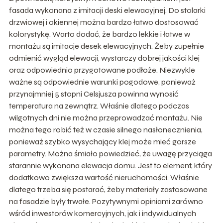
fasada wykonana z imitacji deski elewacyjnej. Do stolarki
drzwiowej i okiennej można bardzo łatwo dostosować
kolorystykę. Warto dodać, że bardzo lekkie i łatwe w
montażu są imitacje desek elewacyjnych. Żeby zupełnie
odmienić wygląd elewacji, wystarczy dobrej jakości klej
oraz odpowiednio przygotowane podłoże. Niezwykle
ważne są odpowiednie warunki pogodowe, ponieważ
przynajmniej 5 stopni Celsjusza powinna wynosić
temperatura na zewnątrz. Właśnie dlatego podczas
wilgotnych dni nie można przeprowadzać montażu. Nie
można tego robić też w czasie silnego nasłonecznienia,
ponieważ szybko wysychający klej może mieć gorsze
parametry. Można śmiało powiedzieć, że uwagę przyciąga
starannie wykonana elewacja domu. Jest to element, który
dodatkowo zwiększa wartość nieruchomości. Właśnie
dlatego trzeba się postarać, żeby materiały zastosowane
na fasadzie były trwałe. Pozytywnymi opiniami zarówno
wśród inwestorów komercyjnych, jak i indywidualnych