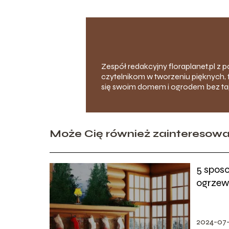
Zespół redakcyjny floraplanet.pl z 
czytelnikom w tworzeniu pięknych, 
się swoim domem i ogrodem bez ta
Może Cię również zainteresow
5 spos
ogrzew
2024-07