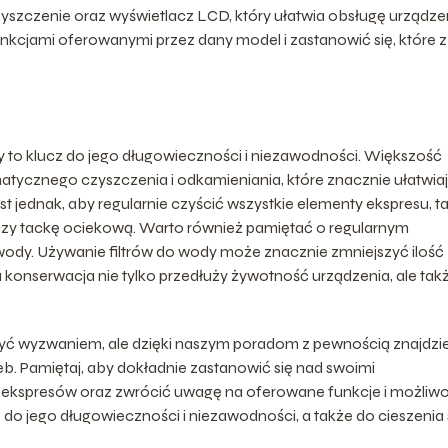
zczenie oraz wyświetlacz LCD, który ułatwia obsługę urządzen
nkcjami oferowanymi przez dany model i zastanowić się, które z
y to klucz do jego długowieczności i niezawodności. Większość
ycznego czyszczenia i odkamieniania, które znacznie ułatwia
 jednak, aby regularnie czyścić wszystkie elementy ekspresu, ta
 czy tackę ociekową. Warto również pamiętać o regularnym
 wody. Używanie filtrów do wody może znacznie zmniejszyć ilość
 konserwacja nie tylko przedłuży żywotność urządzenia, ale tak
 wyzwaniem, ale dzięki naszym poradom z pewnością znajdzi
b. Pamiętaj, aby dokładnie zastanowić się nad swoimi
 ekspresów oraz zwrócić uwagę na oferowane funkcje i możliwo
 do jego długowieczności i niezawodności, a także do cieszenia 