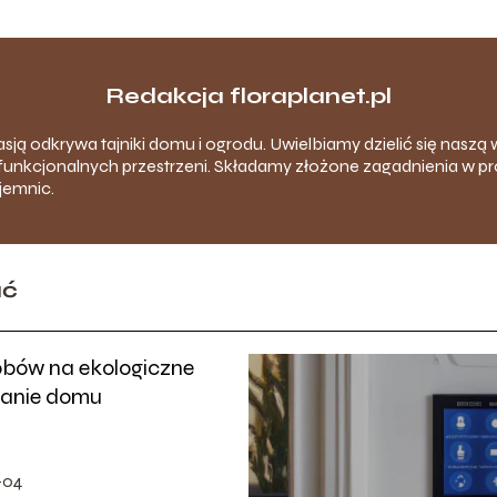
Redakcja floraplanet.pl
pasją odkrywa tajniki domu i ogrodu. Uwielbiamy dzielić się nasz
funkcjonalnych przestrzeni. Składamy złożone zagadnienia w pr
jemnic.
ać
obów na ekologiczne
anie domu
-04