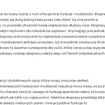
 do kawy, każdy z nich oferuje inne funkcje i możliwości. Ekspr
ować się dużą ilością kawy przez cały dzień. Są one proste w
, co pozwala utrzymać kawę ciepłą przez dłuższy czas. Ekspres
onałym wyborem dla miłośników espresso. Wymagają one jednak
 Ekspresy automatyczne to najbardziej zaawansowane urządzeni
 naciśnięciem jednego przycisku. Są one jednak zazwyczaj drożs
kowe to świetne rozwiązanie dla osób, które cenią sobie wygodę
niego rodzaju ekspresu zależy więc od Twoich indywidualnych
cji i dodatkowych opcji, które mogą znacznie ułatwić
ażniejszych funkcji jest możliwość regulacji mocy kawy, co po
 również zwrócić uwagę na funkcję spieniania mleka, która jes
ich jak latte czy cappuccino. Niektóre ekspresy posiadają takż
świeżo mielonych ziaren. Inne przydatne funkcje to