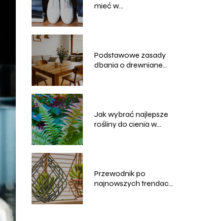
mieć w
minimalistycznej
garderobie?
Podstawowe zasady
dbania o drewniane
meble
Jak wybrać najlepsze
rośliny do cienia w
ogrodzie?
Przewodnik po
najnowszych trendach
ogrodniczych