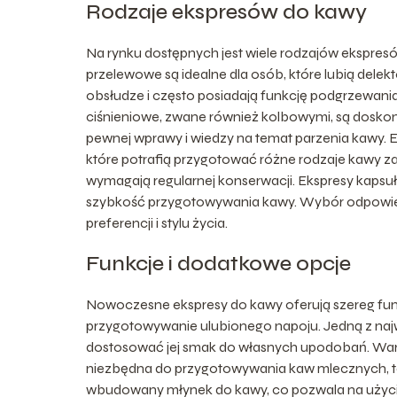
Rodzaje ekspresów do kawy
Na rynku dostępnych jest wiele rodzajów ekspresów
przelewowe są idealne dla osób, które lubią delekt
obsłudze i często posiadają funkcję podgrzewania
ciśnieniowe, zwane również kolbowymi, są dosk
pewnej wprawy i wiedzy na temat parzenia kawy.
które potrafią przygotować różne rodzaje kawy za
wymagają regularnej konserwacji. Ekspresy kapsuł
szybkość przygotowywania kawy. Wybór odpowied
preferencji i stylu życia.
Funkcje i dodatkowe opcje
Nowoczesne ekspresy do kawy oferują szereg funk
przygotowywanie ulubionego napoju. Jedną z najw
dostosować jej smak do własnych upodobań. Warto
niezbędna do przygotowywania kaw mlecznych, tak
wbudowany młynek do kawy, co pozwala na użycie 