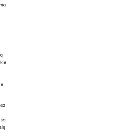
ia.
ją
kie
że
esz
ści.
się