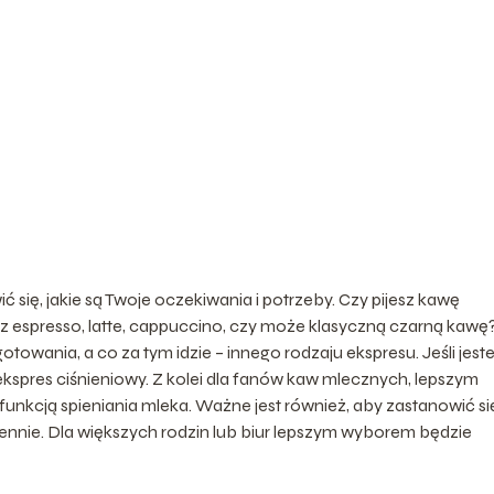
się, jakie są Twoje oczekiwania i potrzeby. Czy pijesz kawę
sz espresso, latte, cappuccino, czy może klasyczną czarną kawę
wania, a co za tym idzie – innego rodzaju ekspresu. Jeśli jest
kspres ciśnieniowy. Z kolei dla fanów kaw mlecznych, lepszym
nkcją spieniania mleka. Ważne jest również, aby zastanowić si
iennie. Dla większych rodzin lub biur lepszym wyborem będzie