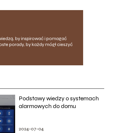
ą wiedzą, by inspirować i pomagać
oste porady, by każdy mógł cieszyć
Podstawy wiedzy o systemach
alarmowych do domu
2024-07-04