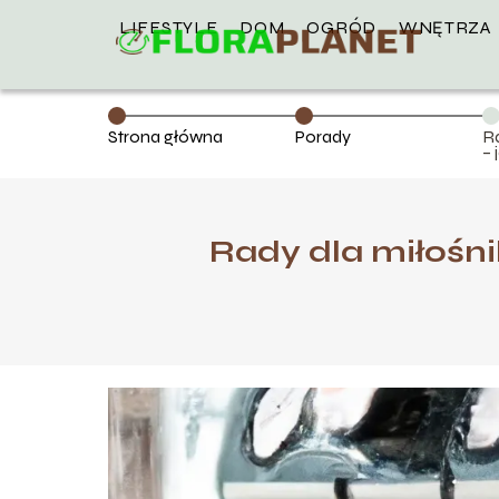
LIFESTYLE
DOM
OGRÓD
WNĘTRZA
Strona główna
Porady
R
–
e
Rady dla miłośn